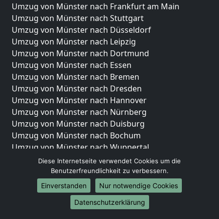
Umzug von Münster nach Frankfurt am Main
Umzug von Münster nach Stuttgart
Umzug von Münster nach Düsseldorf
Umzug von Münster nach Leipzig
Umzug von Münster nach Dortmund
Umzug von Münster nach Essen
Umzug von Münster nach Bremen
Umzug von Münster nach Dresden
Umzug von Münster nach Hannover
Umzug von Münster nach Nürnberg
Umzug von Münster nach Duisburg
Umzug von Münster nach Bochum
Umzug von Münster nach Wuppertal
Umzug von Münster nach Bielefeld
Diese Internetseite verwendet Cookies um die
Umzug von Münster nach Bonn
Benutzerfreundlichkeit zu verbessern.
Umzug von Münster nach Münster
Einverstanden
Nur notwendige Cookies
Internationale-Umzüge
Datenschutzerklärung
Umzug von Münster nach Brasilien