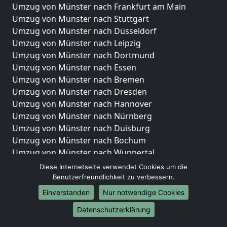
Umzug von Münster nach Frankfurt am Main
Umzug von Münster nach Stuttgart
Umzug von Münster nach Düsseldorf
Umzug von Münster nach Leipzig
Umzug von Münster nach Dortmund
Umzug von Münster nach Essen
Umzug von Münster nach Bremen
Umzug von Münster nach Dresden
Umzug von Münster nach Hannover
Umzug von Münster nach Nürnberg
Umzug von Münster nach Duisburg
Umzug von Münster nach Bochum
Umzug von Münster nach Wuppertal
Umzug von Münster nach Bielefeld
Diese Internetseite verwendet Cookies um die
Umzug von Münster nach Bonn
Benutzerfreundlichkeit zu verbessern.
Umzug von Münster nach Münster
Einverstanden
Nur notwendige Cookies
Internationale-Umzüge
Datenschutzerklärung
Umzug von Münster nach Brasilien