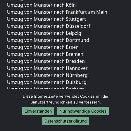
Umzug von Münster nach Köln
Umzug von Münster nach Frankfurt am Main
Umzug von Münster nach Stuttgart
Umzug von Münster nach Düsseldorf
Umzug von Münster nach Leipzig
Umzug von Münster nach Dortmund
Umzug von Münster nach Essen
Umzug von Münster nach Bremen
Umzug von Münster nach Dresden
Umzug von Münster nach Hannover
Umzug von Münster nach Nürnberg
Umzug von Münster nach Duisburg
Umzug von Münster nach Bochum
Umzug von Münster nach Wuppertal
Diese Internetseite verwendet Cookies um die
Benutzerfreundlichkeit zu verbessern.
Umzug von Münster nach Bielefeld
Umzug von Münster nach Bonn
Einverstanden
Nur notwendige Cookies
Umzug von Münster nach Münster
Datenschutzerklärung
Internationale-Umzüge