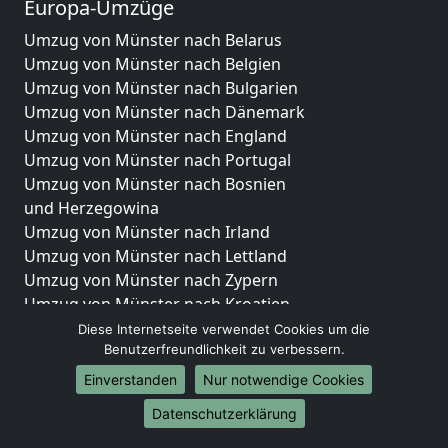
Europa-Umzüge
Umzug von Münster nach Belarus
Umzug von Münster nach Belgien
Umzug von Münster nach Bulgarien
Umzug von Münster nach Dänemark
Umzug von Münster nach England
Umzug von Münster nach Portugal
Umzug von Münster nach Bosnien
und Herzegowina
Umzug von Münster nach Irland
Umzug von Münster nach Lettland
Umzug von Münster nach Zypern
Umzug von Münster nach Kroatien
Umzug von Münster nach Estland
Diese Internetseite verwendet Cookies um die
Benutzerfreundlichkeit zu verbessern.
Umzug von Münster nach Finnland
Umzug von Münster nach Frankreich
Einverstanden
Nur notwendige Cookies
Umzug von Münster nach Griechenland
Datenschutzerklärung
Umzug von Münster nach Italien