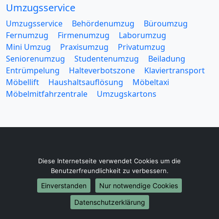
Umzugsservice
Umzugsservice
Behördenumzug
Büroumzug
Fernumzug
Firmenumzug
Laborumzug
Mini Umzug
Praxisumzug
Privatumzug
Seniorenumzug
Studentenumzug
Beiladung
Entrümpelung
Halteverbotszone
Klaviertransport
Möbellift
Haushaltsauflösung
Möbeltaxi
Möbelmitfahrzentrale
Umzugskartons
Europa-Umzüge
Diese Internetseite verwendet Cookies um die
Benutzerfreundlichkeit zu verbessern.
Umzug von Münster nach Belarus
Umzug von Münster nach Belgien
Einverstanden
Nur notwendige Cookies
Umzug von Münster nach Bulgarien
Datenschutzerklärung
Umzug von Münster nach Dänemark