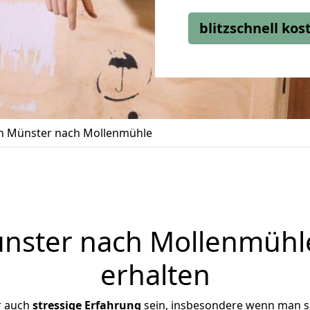
blitzschnell ko
 Münster nach Mollenmühle
ster nach Mollenmühle
erhalten
r auch
stressige
Erfahrung
sein, insbesondere wenn man s