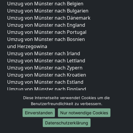
Umzug von Münster nach Belgien
Umzug von Münster nach Bulgarien
Umzug von Münster nach Dänemark
Umzug von Münster nach England
Umzug von Münster nach Portugal
Umzug von Münster nach Bosnien
und Herzegowina
Umzug von Münster nach Irland
Umzug von Münster nach Lettland
Umzug von Münster nach Zypern
Umzug von Münster nach Kroatien
Umzug von Münster nach Estland
Umzug von Münster nach Finnland
Umzug von Münster nach Frankreich
Diese Internetseite verwendet Cookies um die
Umzug von Münster nach Griechenland
Benutzerfreundlichkeit zu verbessern.
Umzug von Münster nach Italien
Einverstanden
Nur notwendige Cookies
Umzug von Münster nach Liechtenstein
Datenschutzerklärung
Umzug von Münster nach Luxemburg
Umzug von Münster nach Niederlande