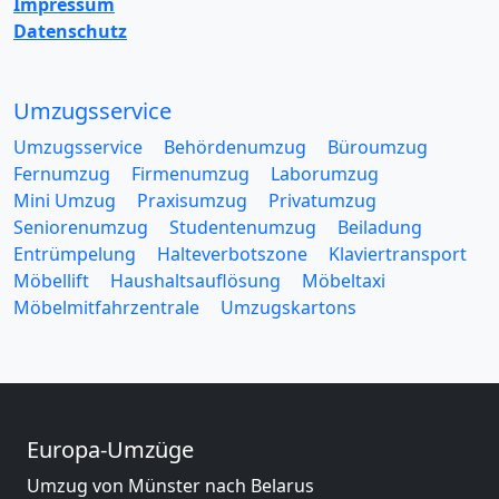
Impressum
Datenschutz
Umzugsservice
Umzugsservice
Behördenumzug
Büroumzug
Fernumzug
Firmenumzug
Laborumzug
Mini Umzug
Praxisumzug
Privatumzug
Seniorenumzug
Studentenumzug
Beiladung
Entrümpelung
Halteverbotszone
Klaviertransport
Möbellift
Haushaltsauflösung
Möbeltaxi
Möbelmitfahrzentrale
Umzugskartons
Europa-Umzüge
Umzug von Münster nach Belarus