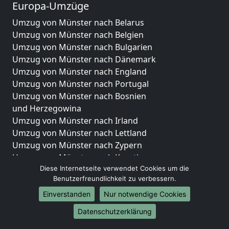
Europa-Umzüge
Umzug von Münster nach Belarus
Umzug von Münster nach Belgien
Umzug von Münster nach Bulgarien
Umzug von Münster nach Dänemark
Umzug von Münster nach England
Umzug von Münster nach Portugal
Umzug von Münster nach Bosnien
und Herzegowina
Umzug von Münster nach Irland
Umzug von Münster nach Lettland
Umzug von Münster nach Zypern
Umzug von Münster nach Kroatien
Diese Internetseite verwendet Cookies um die
Umzug von Münster nach Estland
Benutzerfreundlichkeit zu verbessern.
Umzug von Münster nach Finnland
Umzug von Münster nach Frankreich
Einverstanden
Nur notwendige Cookies
Umzug von Münster nach Griechenland
Datenschutzerklärung
Umzug von Münster nach Italien